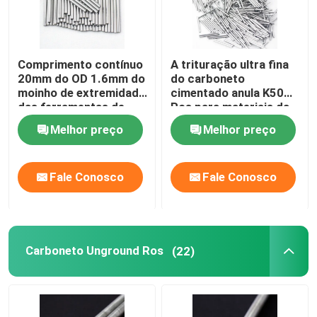
Comprimento contínuo
A trituração ultra fina
20mm do OD 1.6mm do
do carboneto
moinho de extremidade
cimentado anula K50
das ferramentas de
Ros para materiais da
corte do carboneto
fibra de vidro
Melhor preço
Melhor preço
YL10.2 cimentado
Fale Conosco
Fale Conosco
Carboneto Unground Ros
(22)