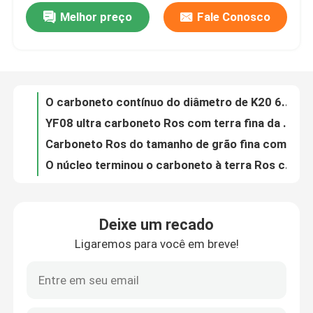
Melhor preço
Fale Conosco
carboneto Ros de 5.5mm com corte da chanfradura HV30 1950 ao estoque da barra do comprimento
Diâmetro contínuo à terra de Rod 6.85mm do carboneto de tungstênio resistente à corrosão
Excursão da fábrica
O carboneto contínuo do diâmetro de K20 6.5mm moeu Ros para a liga de alumínio de furo
YF08 ultra carboneto Ros com terra fina da chanfradura para brocas do PWB
Controle da qualidade
Carboneto Ros do tamanho de grão fina com comprimento da terra YG6X K20 50mm da chanfradura
O núcleo terminou o carboneto à terra Ros com o sólido da chanfradura K30 para as peças do desgaste
Contacte-nos
YL10.2 moeu o carboneto contínuo Ros com Ra 0,2 do tamanho de grão fina h6 da chanfradura
O tungstênio terminou o carboneto à terra Ros com único furo reto YL10.2 da chanfradura
Notícia
HRA 91,9 H6 moeu o carboneto Ros YL10.2 K30 - K40 para bocais de pulverizador
Ra 0,2 bocados de trituração do moinho de extremidade das placas K30 K40 do carboneto cimentado para de aço inoxidável
Peça umas citações
Deixe um recado
Comprimento contínuo 20mm do OD 1.6mm do moinho de extremidade das ferramentas de corte do carboneto YL10.2 cimentado
Ligaremos para você em breve!
tamanho de grão fina de Endmill K40 OD 2.35mm das placas de 0.7μM Cemented Carbide Milling
haste do carboneto de tungstênio
Tolerância de trituração de Ros Ø4×40mm h6 h5 das placas do carboneto cimentado de grão fina
A trituração ultra fina do carboneto cimentado anula K50 Ros para materiais da fibra de vidro
Carboneto Ros com chanfradura
Carboneto cimentado que grava a resistência de desgaste do moinho de extremidade HRA do cortador 94