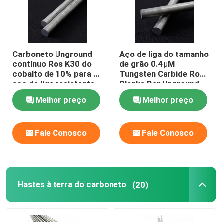
Carboneto Unground
Aço de liga do tamanho
contínuo Ros K30 do
de grão 0.4μM
cobalto de 10% para o
Tungsten Carbide Rod
aço de liga resistente
Blanks Bar Unground
ao calor
For
Melhor preço
Melhor preço
Fale Conosco
Fale Conosco
Hastes à terra do carboneto
(20)