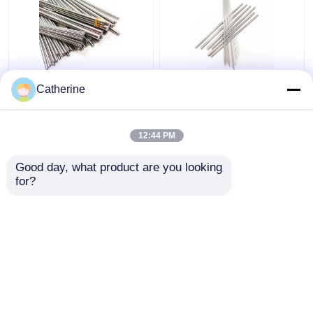
Carboneto Ros h6 da
K10F moeu o cobalto
Catherine
terra do tungstênio do
de Rod Cutting Tools
cobalto de
6% do carboneto de
8%/diâmetro 330mm
tungstênio para as
12:44 PM
Leght de h5 6mm
ligas de alumínio
Melhor preço
Melhor preço
Good day, what product are you looking 
for?
Fale Conosco
Fale Conosco
Veja mais
Casa
Mapa do Site
Fale Conosco
Desktop Site