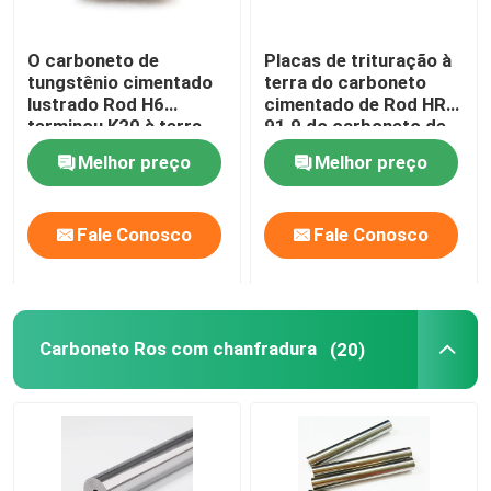
Carboneto de tungstênio Burr Blank
O carboneto de
Placas de trituração à
tungstênio cimentado
terra do carboneto
lustrado Rod H6
cimentado de Rod HRA
parafusos prisioneiros do carboneto de tungstênio
terminou K20 à terra
91,9 do carboneto de
HRA 92,8
tungstênio H6
Melhor preço
Melhor preço
bocados de botão do carboneto
Fale Conosco
Fale Conosco
Carboneto Ros com chanfradura
(20)