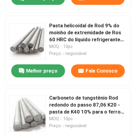
Pasta helicoidal de Rod 9% do
moinho de extremidade de Ros
60 HRC do líquido refrigerante
do carboneto de tungstênio
MOQ：10pc
Preço：negociável
Melhor preço
Fale Conosco
Casa
Carboneto de tungstênio Rod
redondo do passo 87,06 K20 -
pasta de K40 10% para o ferro
Produtos
fundido
MOQ：10pc
Preço：negociável
Sobre nós