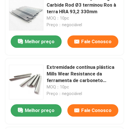
Carbide Rod Ø3 terminou Ros à
terra HRA 93,2 330mm
MOQ：10pc
Preço：negociável
Melhor preço
Fale Conosco
Extremidade contínua plástica
Mills Wear Resistance da
ferramenta de carboneto
cimentado do PWB K10
MOQ：10pc
Preço：negociável
Melhor preço
Fale Conosco