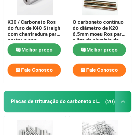
K30 / Carboneto Ros
O carboneto contínuo
do furo de K40 Straigh
do diâmetro de K20
com chanfradura para
6.5mm moeu Ros para
cortar o aço
a liga de alumínio de
furo
Melhor preço
Melhor preço
Fale Conosco
Fale Conosco
Placas de trituração do carboneto cimentado
(20)