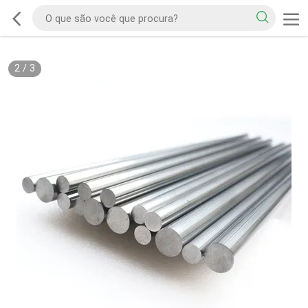
2
/
3