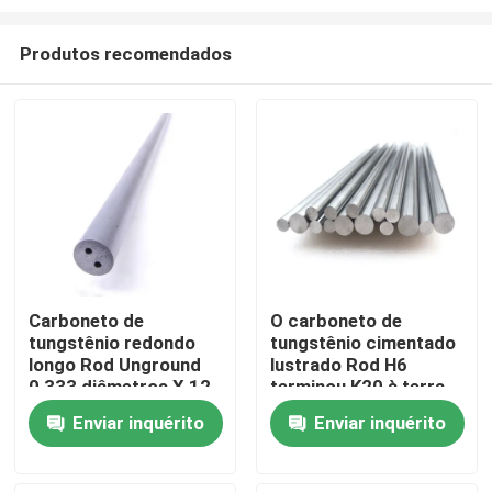
Produtos recomendados
Carboneto de
O carboneto de
tungstênio redondo
tungstênio cimentado
Casa
longo Rod Unground
lustrado Rod H6
0,333 diâmetros X 12-
terminou K20 à terra
716 com furos retos
HRA 92,8
Produtos
Enviar inquérito
Enviar inquérito
Sobre nós