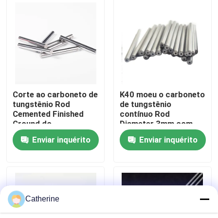
Excursão da fábrica
Controle da qualidade
Contacte-nos
Corte ao carboneto de
K40 moeu o carboneto
tungstênio Rod
de tungstênio
Cemented Finished
contínuo Rod
Notícia
Ground do
Diameter 3mm com
comprimento
um furo reto do
Enviar inquérito
Enviar inquérito
Ø3mmx45mm HRA
líquido refrigerante
Peça umas citações
92,5
haste do carboneto de tungstênio
Catherine
Carboneto Ros com chanfradura