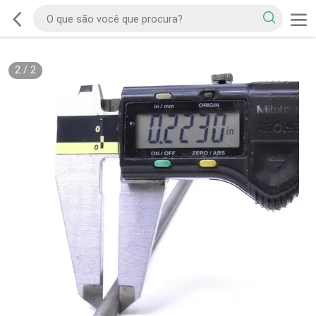
2
/
2