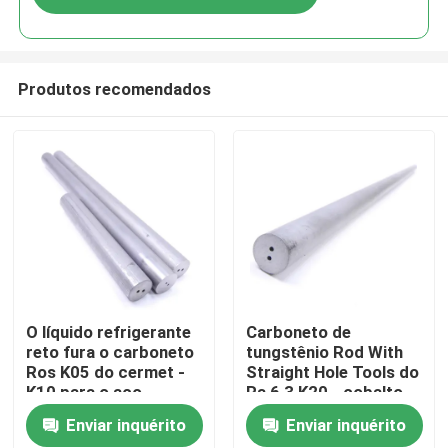
Produtos recomendados
Casa
O líquido refrigerante
Carboneto de
reto fura o carboneto
tungstênio Rod With
Ros K05 do cermet -
Straight Hole Tools do
Produtos
K10 para o aço
Ra 6,3 K20 - cobalto
fazendo à máquina
de K40 10%
Enviar inquérito
Enviar inquérito
Sobre nós