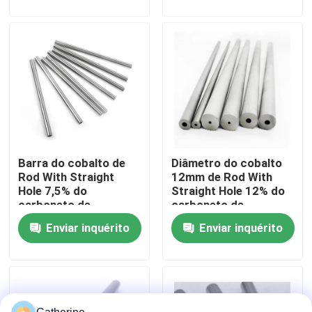
Excursão da fábrica
Controle da qualidade
Contacte-nos
Barra do cobalto de
Diâmetro do cobalto
Notícia
Rod With Straight
12mm de Rod With
Hole 7,5% do
Straight Hole 12% do
carboneto de
carboneto de
Peça umas citações
tungstênio do
tungstênio HV1690
Enviar inquérito
Enviar inquérito
diâmetro 6.3mm
haste do carboneto de tungstênio
Carboneto Ros com chanfradura